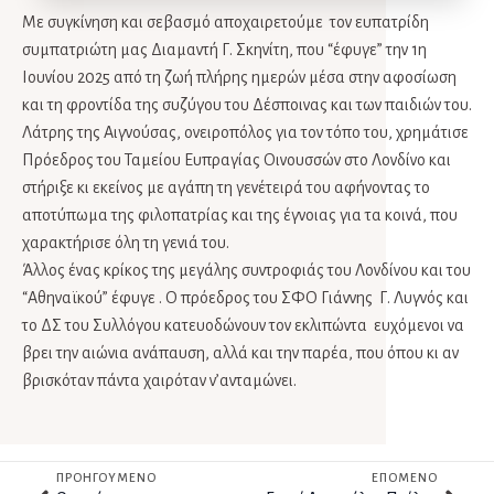
Με συγκίνηση και σεβασμό αποχαιρετούμε τον ευπατρίδη
συμπατριώτη μας Διαμαντή Γ. Σκηνίτη, που “έφυγε” την 1η
Ιουνίου 2025 από τη ζωή πλήρης ημερών μέσα στην αφοσίωση
και τη φροντίδα της συζύγου του Δέσποινας και των παιδιών του.
Λάτρης της Αιγνούσας, ονειροπόλος για τον τόπο του, χρημάτισε
Πρόεδρος του Ταμείου Ευπραγίας Οινουσσών στο Λονδίνο και
στήριξε κι εκείνος με αγάπη τη γενέτειρά του αφήνοντας το
αποτύπωμα της φιλοπατρίας και της έγνοιας για τα κοινά, που
χαρακτήρισε όλη τη γενιά του.
Άλλος ένας κρίκος της μεγάλης συντροφιάς του Λονδίνου και του
“Αθηναϊκού” έφυγε . Ο πρόεδρος του ΣΦΟ Γιάννης Γ. Λυγνός και
το ΔΣ του Συλλόγου κατευοδώνουν τον εκλιπώντα ευχόμενοι να
βρει την αιώνια ανάπαυση, αλλά και την παρέα, που όπου κι αν
βρισκόταν πάντα χαιρόταν ν’ανταμώνει.
ΠΡΟΗΓΟΥΜΕΝΟ
ΕΠΟΜΕΝΟ