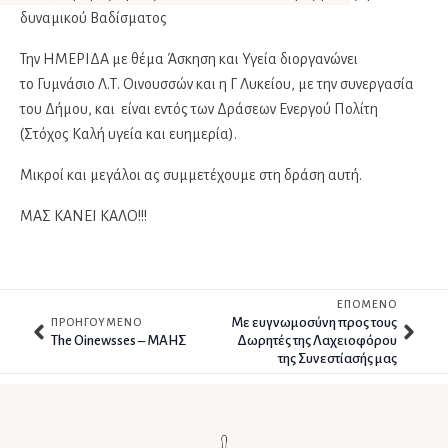
δυναμικού Βαδίσματος
Την ΗΜΕΡΙΔΑ με θέμα Άσκηση και Υγεία διοργανώνει
τo Γυμνάσιο Λ.Τ. Οινουσσών και η Γ Λυκείου, με την συνεργασία
του Δήμου, και είναι εντός των Δράσεων Ενεργού Πολίτη
(Στόχος Καλή υγεία και ευημερία).
Μικροί και μεγάλοι ας συμμετέχουμε στη δράση αυτή.
ΜΑΣ ΚΑΝΕΙ ΚΑΛΟ!!!
ΕΠΟΜΕΝΟ
Με ευγνωμοσύνη προς τους
ΠΡΟΗΓΟΥΜΕΝΟ
The Oinewsses – ΜΑΗΣ
Δωρητές της Λαχειοφόρου
της Συνεστίασής μας