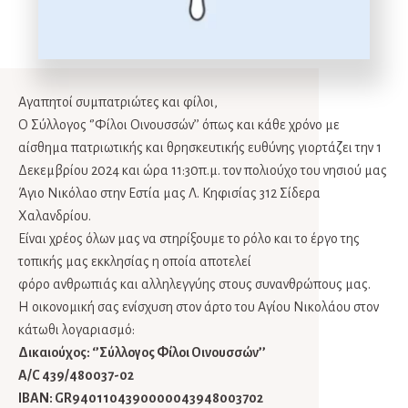
Αγαπητοί συμπατριώτες και φίλοι,
Ο Σύλλογος ‘’Φίλοι Οινουσσών’’ όπως και κάθε χρόνο με
αίσθημα πατριωτικής και θρησκευτικής ευθύνης γιορτάζει την 1
Δεκεμβρίου 2024 και ώρα 11:30π.μ. τον πολιούχο του νησιού μας
Άγιο Νικόλαο στην Εστία μας Λ. Κηφισίας 312 Σίδερα
Χαλανδρίου.
Είναι χρέος όλων μας να στηρίξουμε το ρόλο και το έργο της
τοπικής μας εκκλησίας η οποία αποτελεί
φόρο ανθρωπιάς και αλληλεγγύης στους συνανθρώπους μας.
Η οικονομική σας ενίσχυση στον άρτο του Αγίου Νικολάου στον
κάτωθι λογαριασμό:
Δικαιούχος: ‘’Σύλλογος Φίλοι Οινουσσών’’
A/C 439/480037-02
IBAN: GR9401104390000043948003702