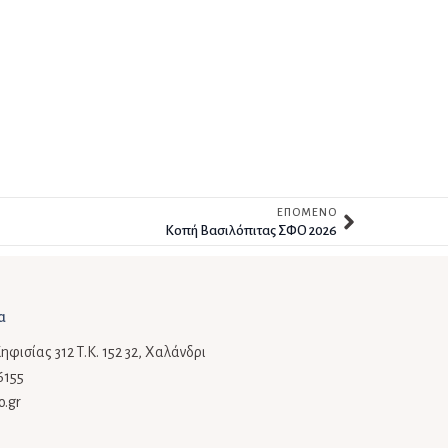
ΕΠΟΜΕΝΟ
Kοπή Βασιλόπιτας ΣΦΟ 2026
α
φισίας 312 Τ.Κ. 152 32, Χαλάνδρι
6155
o.gr