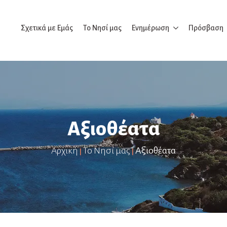
Σχετικά με Εμάς
Το Νησί μας
Ενημέρωση
Πρόσβαση
Αξιοθέατα
Αρχική
Το Νησί μας
Αξιοθέατα
|
|