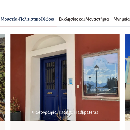
Μουσεία-Πολιτιστικοί Χώροι
Εκκλησίες και Μοναστήρια
Μνημεία
Φωτογραφία: Katingo Hadjipateras