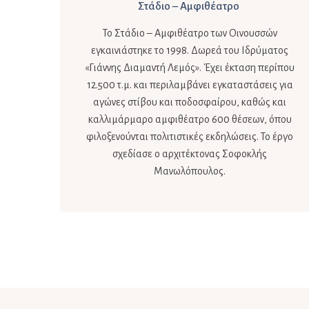
Στάδιο – Αμφιθέατρο
Το Στάδιο – Αμφιθέατρο των Οινουσσών
εγκαινιάστηκε το 1998. Δωρεά του Ιδρύματος
«Γιάννης Διαμαντή Λεμός». Έχει έκταση περίπου
12.500 τ.μ. και περιλαμβάνει εγκαταστάσεις για
αγώνες στίβου και ποδοσφαίρου, καθώς και
καλλιμάρμαρο αμφιθέατρο 600 θέσεων, όπου
φιλοξενούνται πολιτιστικές εκδηλώσεις. Το έργο
σχεδίασε ο αρχιτέκτονας Σοφοκλής
Μανωλόπουλος.