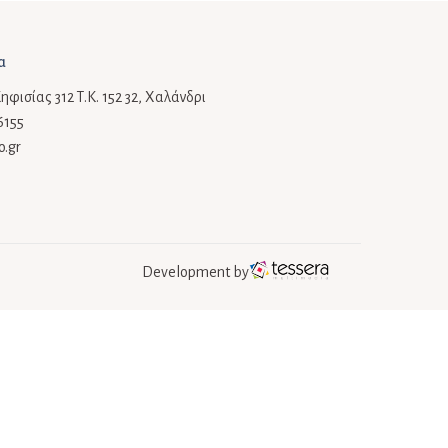
α
φισίας 312 Τ.Κ. 152 32, Χαλάνδρι
6155
o.gr
Development by